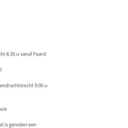
ht 8.30 u vanaf Paard
l
Eendrachtstocht 9.00 u
huis
l is gereden een