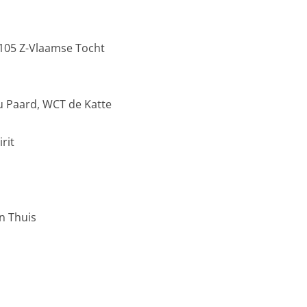
-105 Z-Vlaamse Tocht
u Paard, WCT de Katte
rit
an Thuis